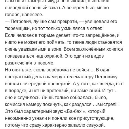
Сам он из камеры никуда не выходил, выполняя
очередной срочный заказ. А вечером был, мягко
говоря, навеселе.
— Петрович, лучше сам прекрати, — увещевали его
тюремщики, но тот только ухмылялся в ответ.
Если человек в тюрьме делает что-то запрещённое, и
никто не может его поймать, то такие люди становятся
очень уважаемыми в зоне. Всем заключённым хочется
поиздеваться над охраной. Это один из видов
развлечения в тюрьме.
Но опять же, сколь верёвочка не вейся…. В один
прекрасный день в камеру к телемастеру Петровичу
вошли с очередной проверкой. А у того, как всегда, всё
в порядке, и нет ни претензий, ни замечаний. И тут…
оно и случилось! Лишь только собралась, было,
комиссия камеру покинуть, как раздался …выстрел!!!
Это был характерный звук: «Ба-бах!», который
несомненно узнали и поняли все присутствующие,
потому что сразу характерно запахло сивухой.