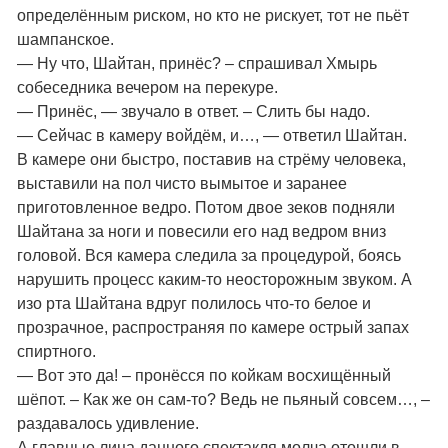
определённым риском, но кто не рискует, тот не пьёт
шампанское.
— Ну что, Шайтан, принёс? – спрашивал Хмырь
собеседника вечером на перекуре.
— Принёс, — звучало в ответ. – Слить бы надо.
— Сейчас в камеру войдём, и…, — ответил Шайтан.
В камере они быстро, поставив на стрёму человека,
выставили на пол чисто вымытое и заранее
приготовленное ведро. Потом двое зеков подняли
Шайтана за ноги и повесили его над ведром вниз
головой. Вся камера следила за процедурой, боясь
нарушить процесс каким-то неосторожным звуком. А
изо рта Шайтана вдруг полилось что-то белое и
прозрачное, распространяя по камере острый запах
спиртного.
— Вот это да! – пронёсся по койкам восхищённый
шёпот. – Как же он сам-то? Ведь не пьяный совсем…, –
раздавалось удивление.
А главные лица данного спектакля молча отошли в