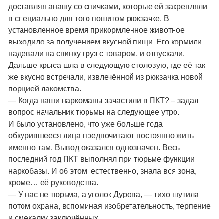
доставляя анашу со спичками, которые ей закрепляли
в специально для того пошитом рюкзачке. В
установленное время прикормленное животное
выходило за получением вкусной пищи. Его кормили,
надевали на спинку груз с товаром, и отпускали.
Дальше крыса шла в следующую столовую, где её так
же вкусно встречали, извлечённой из рюкзачка новой
порцией лакомства.
— Когда наши наркоманы зачастили в ПКТ? – задал
вопрос начальник тюрьмы на следующее утро.
И было установлено, что уже больше года
обкурившееся лица предпочитают постоянно жить
именно там. Вывод оказался однозначен. Весь
последний год ПКТ выполнял при тюрьме функции
наркобазы. И об этом, естественно, знала вся зона,
кроме… её руководства.
— У нас не тюрьма, а уголок Дурова, — тихо шутила
потом охрана, вспоминая изобретательность, терпение
и смекалку заключённых.