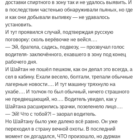
доставки спиртного в зону так и не удалось выявить. И
в последствии частенько обнаруживали пьяных, но где
и как они добывали выпивку — не удавалось
установить.
И тут проявился случай, подтверждая русскую
поговорку: сколь верёвочке не вейся….
— Эй, братела, садись, подвезу, — прозвучал голос
водителя- заключённого, ехавшего в зону под конец
рабочего дня.
И Шайтан не пошёл пешком, как он делал это всегда, а
сел в кабину. Ехали весело, болтали, трепали обычные
лагерные новости…. И тут машину тряхнуло на
ухабе…. И толчок-то был обычный, ничего страшного
не предвещающий, но…. Водитель увидел, как у
Шайтана расширились зрачки, позеленело лицо….
— Эй! Что с тобой?! – заорал водитель.
Но Шайтану было уже далеко всё равно. Он уже
переходил в страну вечной охоты. В последний
момент он догадался, ЧТО произошло, но дурман