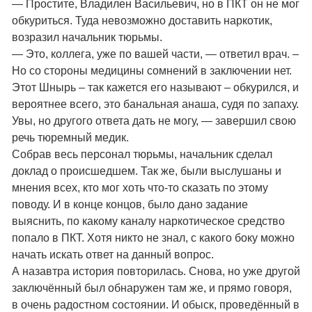
— Простите, Владилен Васильевич, но в ПКТ он не мог
обкуриться. Туда невозможно доставить наркотик,
возразил начальник тюрьмы.
— Это, коллега, уже по вашей части, — ответил врач. –
Но со стороны медицины сомнений в заключении нет.
Этот Шнырь – так кажется его называют – обкурился, и
вероятнее всего, это банальная анаша, судя по запаху.
Увы, но другого ответа дать не могу, — завершил свою
речь тюремный медик.
Собрав весь персонал тюрьмы, начальник сделал
доклад о происшедшем. Так же, были выслушаны и
мнения всех, кто мог хоть что-то сказать по этому
поводу. И в конце концов, было дано задание
выяснить, по какому каналу наркотическое средство
попало в ПКТ. Хотя никто не знал, с какого боку можно
начать искать ответ на данный вопрос.
А назавтра история повторилась. Снова, но уже другой
заключённый был обнаружен там же, и прямо говоря,
в очень радостном состоянии. И обыск, проведённый в