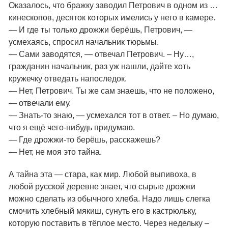
Оказалось, что бражку заводил Петрович в одном из …
кинескопов, десяток которых имелись у него в камере.
— И где ты только дрожжи берёшь, Петрович, —
усмехаясь, спросил начальник тюрьмы.
— Сами заводятся, — отвечал Петрович. – Ну…,
гражданин начальник, раз уж нашли, дайте хоть
кружечку отведать напоследок.
— Нет, Петрович. Ты же сам знаешь, что не положено,
— отвечали ему.
— Знать-то знаю, — усмехался тот в ответ. – Но думаю,
что я ещё чего-нибудь придумаю.
— Где дрожжи-то берёшь, расскажешь?
— Нет, не моя это тайна.
А тайна эта — стара, как мир. Любой выпивоха, в
любой русской деревне знает, что сырые дрожжи
можно сделать из обычного хлеба. Надо лишь слегка
смочить хлебный мякиш, сунуть его в кастрюльку,
которую поставить в тёплое место. Через недельку –