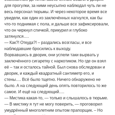
для прогулки, за ними неусыпно наблюдал чуть ли не
весь персонал тюрьмы. И через некоторое время все
увидели, как один из заключённых нагнулся, как бы
что-то поднимая с пола, и дальше все зафиксировали,
что он чиркнул спичкой, прикурил и глубоко
затянулся….
— Как?! Откуда?! – раздались возгласы, и все
наблюдавшие бросились к выходу.
Ворвавшись в дворик, они успели таки вырвать у
заключённого сигаретку с наркотиком. Но где он взял
её – так и осталось тайной. Был снова обследован и
дворик, и каждый квадратный сантиметр его, и
стены…. Всё было тщетно. Ничего обнаружено не
было. А на следующий день опять повторилось то же
самое. И ещё на следующий….
— Мистика какая-то, — только и слышалось в тюрьме.
— В мистику я тут не могу поверить, — проговорил
умудрённый многолетним опытом прапорщик. – Но