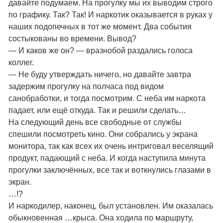
давайте подумаем. На прогулку мы их выводим строго
по графику. Так? Так! И наркотик оказывается в руках у
наших подопечных в тот же момент. Два события
состыкованы во времени. Вывод?
— И каков же он? — вразнобой раздались голоса
коллег.
— Не буду утверждать ничего, но давайте завтра
задержим прогулку на полчаса под видом
санобработки, и тогда посмотрим. С неба им наркота
падает, или ещё откуда. Так и решили сделать…
На следующий день все свободные от службы
спешили посмотреть кино. Они собрались у экрана
монитора, так как всех их очень интриговал веселящий
продукт, падающий с неба. И когда наступила минута
прогулки заключённых, все так и воткнулись глазами в
экран.
…!?
И наркодилер, наконец, был установлен. Им оказалась
обыкновенная …крыса. Она ходила по маршруту,