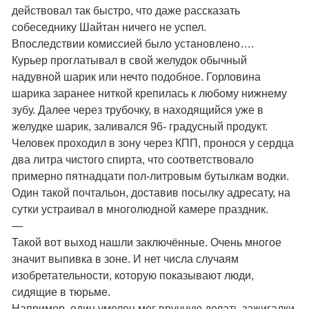
действовал так быстро, что даже рассказать
собеседнику Шайтан ничего не успел.
Впоследствии комиссией было установлено….
Курьер проглатывал в свой желудок обычный
надувной шарик или нечто подобное. Горловина
шарика заранее ниткой крепилась к любому нижнему
зубу. Далее через трубочку, в находящийся уже в
желудке шарик, заливался 96- градусный продукт.
Человек проходил в зону через КПП, пронося у сердца
два литра чистого спирта, что соответствовало
примерно пятнадцати пол-литровым бутылкам водки.
Один такой почтальон, доставив посылку адресату, на
сутки устраивал в многолюдной камере праздник.
—
Такой вот выход нашли заключённые. Очень многое
значит выпивка в зоне. И нет числа случаям
изобретательности, которую показывают люди,
сидящие в тюрьме.
Например, один умелец мог вручную делать зажигалки