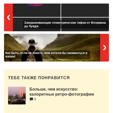
Завораживающие геометрические гифки от Флориана
де Луидж
Как быть, если не знаете, чем хотели бы заниматься в
жизни!
ТЕБЕ ТАКЖЕ ПОНРАВИТСЯ
Больше, чем искусство:
калоритные ретро-фотографии
Нью-Йорка 1983 года от Томаса
1
Хопкера [100 фото]