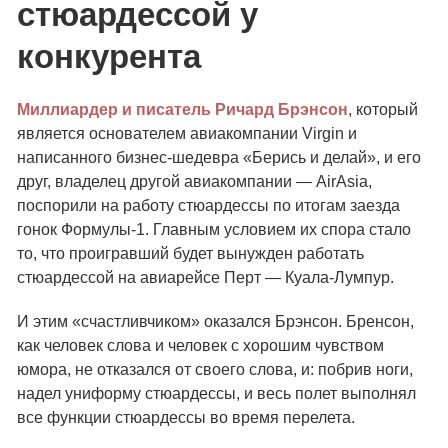
стюардессой у
конкурента
Миллиардер и писатель Ричард Брэнсон
, который
является основателем авиакомпании Virgin и
написанного бизнес-шедевра «Берись и делай», и его
друг, владелец другой авиакомпании — AirAsia,
поспорили на работу стюардессы по итогам заезда
гонок Формулы-1. Главным условием их спора стало
то, что проигравший будет вынужден работать
стюардессой на авиарейсе Перт — Куала-Лумпур.
И этим «счастливчиком» оказался Брэнсон. Бренсон,
как человек слова и человек с хорошим чувством
юмора, не отказался от своего слова, и: побрив ноги,
надел униформу стюардессы, и весь полет выполнял
все функции стюардессы во время перелета.