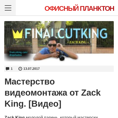
ОФИСНЫЙ ПЛАНКТОН
1
13.07.2017
Мастерство
видеомонтажа от Zack
King. [Видео]
Zack King
молодой парень, который мастерски